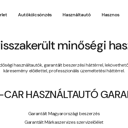
rlet
Autókölcsönzés
Használtautó
Hasznos
visszakerült minőségi ha
ndőségi használtautók, garantált beszerzési háttérrel, lekövethet
káresemény előélettel, professzionális üzemeltetési háttérrel.
-CAR HASZNÁLTAUTÓ GARA
Garantált Magyarországi beszerzés
Garantált Márkaszervizes szervizelőélet