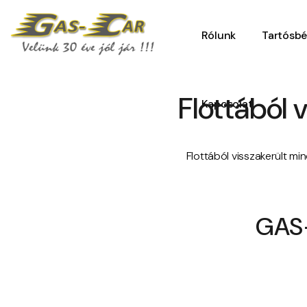
Rólunk
Tartósbé
Flottából 
Kapcsolat
Flottából visszakerült mi
GAS