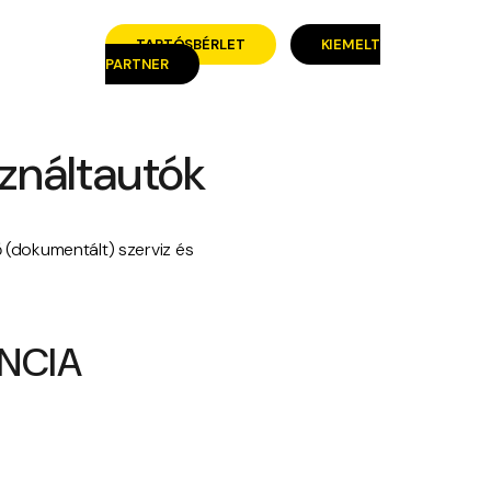
TARTÓSBÉRLET
KIEMELT
PARTNER
sználtautók
ő (dokumentált) szerviz és
NCIA