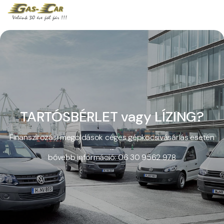
TARTÓSBÉRLET vagy LÍZING?
Finanszírozási megoldások céges gépkocsivásárlás esetén
...
bővebb információ: 06 30 9562 978