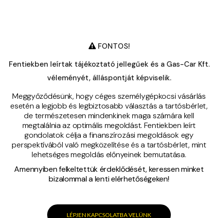
FONTOS!
Fentiekben leírtak tájékoztató jellegűek és a Gas-Car Kft.
véleményét, álláspontját képviselik.
Meggyőződésünk, hogy céges személygépkocsi vásárlás
esetén a legjobb és legbiztosabb választás a tartósbérlet,
de természetesen mindenkinek maga számára kell
megtalálnia az optimális megoldást. Fentiekben leírt
gondolatok célja a finanszírozási megoldások egy
perspektívából való megközelítése és a tartósbérlet, mint
lehetséges megoldás előnyeinek bemutatása.
Amennyiben felkeltettük érdeklődését, keressen minket
bizalommal a lenti elérhetőségeken!
LÉPJEN KAPCSOLATBA VELÜNK