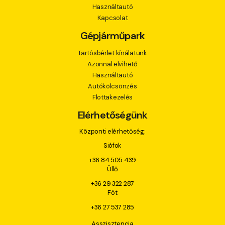
Használtautó
Kapcsolat
Gépjárműpark
Tartósbérlet kínálatunk
Azonnal elvihető
Használtautó
Autókölcsönzés
Flottakezelés
Elérhetőségünk
Központi elérhetőség:
Siófok
+36 84 505 439
Üllő
+36 29 322 287
Fót
+36 27 537 285
Asszisztencia