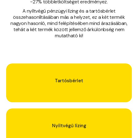
~27% többletköltséget eredményez.
A nyíltvégű pénzügyi lízing és a tartósbérlet
összehasonlításában más a helyzet, ez a két termék
nagyon hasonló, mind felépítésében mind árazásában,
tehát a két termék között jellemző árkülönbség nem
mutatható ki!
Tartósbérlet
Nyíltvégű lízing