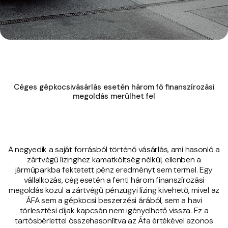
Céges gépkocsivásárlás esetén három fő finanszírozási
megoldás merülhet fel
A negyedik a saját forrásból történő vásárlás, ami hasonló a
zártvégű lízinghez kamatköltség nélkül, ellenben a
járműparkba fektetett pénz eredményt sem termel. Egy
vállalkozás, cég esetén a fenti három finanszírozási
megoldás közül a zártvégű pénzügyi lízing kivehető, mivel az
ÁFA sem a gépkocsi beszerzési árából, sem a havi
törlesztési díjak kapcsán nem igényelhető vissza. Ez a
tartósbérlettel összehasonlítva az Áfa értékével azonos