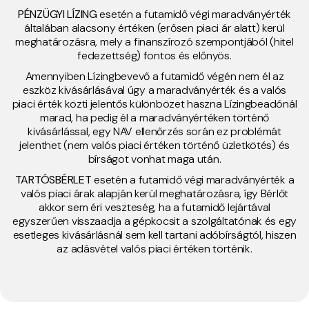
PÉNZÜGYI LÍZING
esetén a futamidő végi maradványérték
általában alacsony értéken (erősen piaci ár alatt) kerül
meghatározásra, mely a finanszírozó szempontjából (hitel
fedezettség) fontos és előnyös.
Amennyiben Lízingbevevő a futamidő végén nem él az
eszköz kivásárlásával úgy a maradványérték és a valós
piaci érték közti jelentős különbözet haszna Lízingbeadónál
marad, ha pedig él a maradványértéken történő
kivásárlással, egy NAV ellenőrzés során ez problémát
jelenthet (nem valós piaci értéken történő üzletkötés) és
bírságot vonhat maga után.
TARTÓSBÉRLET
esetén a futamidő végi maradványérték a
valós piaci árak alapján kerül meghatározásra, így Bérlőt
akkor sem éri veszteség, ha a futamidő lejártával
egyszerűen visszaadja a gépkocsit a szolgáltatónak és egy
esetleges kivásárlásnál sem kell tartani adóbírságtól, hiszen
az adásvétel valós piaci értéken történik.