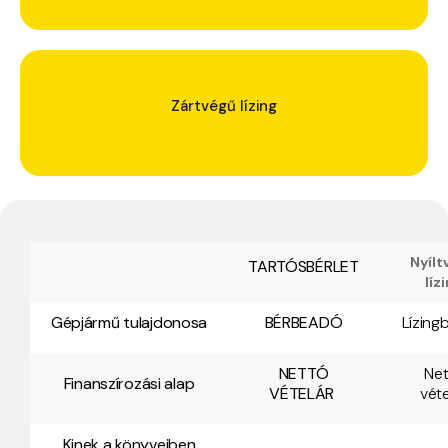
Zártvégű lízing
Nyílt
TARTÓSBÉRLET
líz
Gépjármű tulajdonosa
BÉRBEADÓ
Lízing
NETTÓ
Net
Finanszírozási alap
VÉTELÁR
véte
Kinek a könyveiben