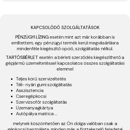
KAPCSOLÓDÓ SZOLGÁLTATÁSOK
PÉNZÜGYI LÍZING
esetén mint azt már korábban is
említettem, egy pénzügyi termék kerül megvásárlásra
mindenféle kiegészítő opció, szolgáltatás nélkül.
TARTÓSBÉRLET
esetén a bérleti szerződés kiegészíthető a
gépjármű üzemeltetéssel kapcsolatos összes szolgáltatási
elemmel
Teljes körű szervizeltetés
Téli- nyári gumi szolgáltatás
Asszisztencia
Cseregépkocsi
Szervizsofőr szolgáltatás
Üzemanyagkártya
Autópálya matrica …
melynek köszönhetően az Ön dolga valóban csak a
gépkocsi használata, minden más a flottakezelő feladata!