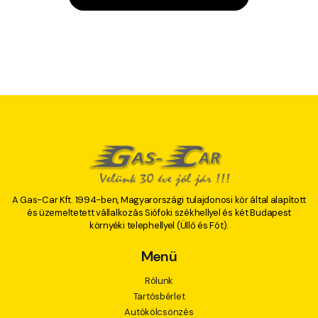
A Gas-Car Kft. 1994-ben, Magyarországi tulajdonosi kör által alapított
és üzemeltetett vállalkozás Siófoki székhellyel és két Budapest
környéki telephellyel (Üllő és Fót).
Menü
Rólunk
Tartósbérlet
Autókölcsönzés