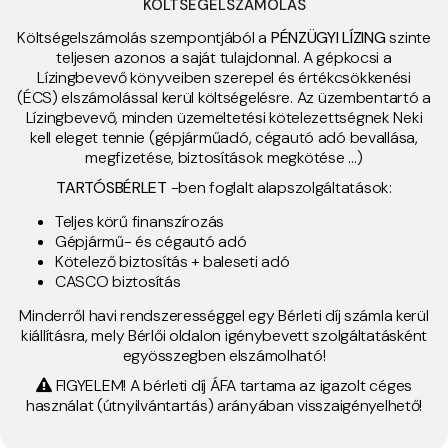
KÖLTSÉGELSZÁMOLÁS
Költségelszámolás szempontjából a
PÉNZÜGYI LÍZING
szinte
teljesen azonos a saját tulajdonnal. A gépkocsi a
Lízingbevevő könyveiben szerepel és értékcsökkenési
(ÉCS) elszámolással kerül költségelésre. Az üzembentartó a
Lízingbevevő, minden üzemeltetési kötelezettségnek Neki
kell eleget tennie (gépjárműadó, cégautó adó bevallása,
megfizetése, biztosítások megkötése …)
TARTÓSBÉRLET
-ben foglalt alapszolgáltatások:
Teljes körű finanszírozás
Gépjármű- és cégautó adó
Kötelező biztosítás + baleseti adó
CASCO biztosítás
Minderről havi rendszerességgel egy Bérleti díj számla kerül
kiállításra, mely Bérlői oldalon igénybevett szolgáltatásként
egyösszegben elszámolható!
​ FIGYELEM! A bérleti díj ÁFA tartama az igazolt céges
használat (útnyilvántartás) arányában visszaigényelhető!