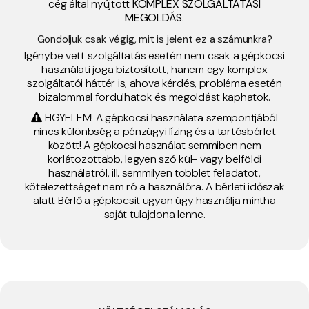
cég által nyújtott
KOMPLEX SZOLGÁLTATÁSI
MEGOLDÁS
.
Gondoljuk csak végig, mit is jelent ez a számunkra?
Igénybe vett szolgáltatás esetén nem csak a gépkocsi
használati joga biztosított, hanem egy komplex
szolgáltatói háttér is, ahova kérdés, probléma esetén
bizalommal fordulhatok és megoldást kaphatok.
FIGYELEM! A gépkocsi használata szempontjából
nincs különbség a pénzügyi lízing és a tartósbérlet
között! A gépkocsi használat semmiben nem
korlátozottabb, legyen szó kül- vagy belföldi
használatról, ill. semmilyen többlet feladatot,
kötelezettséget nem ró a használóra. A bérleti időszak
alatt Bérlő a gépkocsit ugyan úgy használja mintha
saját tulajdona lenne.