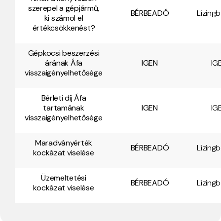
szerepel a gépjármű,
BÉRBEADÓ
Lízing
ki számol el
értékcsökkenést?
Gépkocsi beszerzési
árának Áfa
IGEN
IG
visszaigényelhetősége
Bérleti díj Áfa
tartamának
IGEN
IG
visszaigényelhetősége
Maradványérték
BÉRBEADÓ
Lízing
kockázat viselése
Üzemeltetési
BÉRBEADÓ
Lízing
kockázat viselése