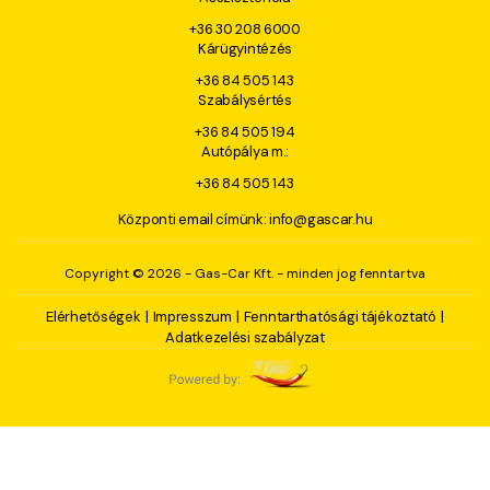
+36 30 208 6000
Kárügyintézés
+36 84 505 143
Szabálysértés
+36 84 505 194
Autópálya m.:
+36 84 505 143
Központi email címünk:
info@gascar.hu
Copyright © 2026 - Gas-Car Kft. - minden jog fenntartva
|
|
|
Elérhetőségek
Impresszum
Fenntarthatósági tájékoztató
Adatkezelési szabályzat