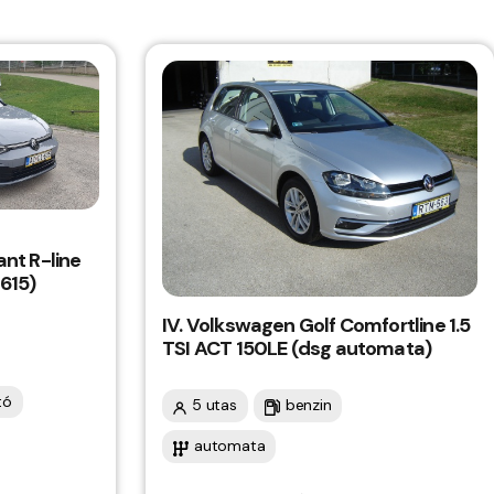
ant R-line
-615)
IV. Volkswagen Golf Comfortline 1.5
TSI ACT 150LE (dsg automata)
tó
5 utas
benzin
automata