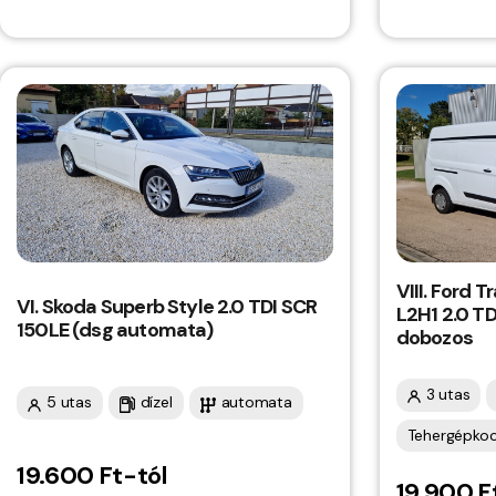
VIII. Ford 
VI. Skoda Superb Style 2.0 TDI SCR
L2H1 2.0 T
150LE (dsg automata)
dobozos
3 utas
5 utas
dízel
automata
Tehergépkoc
19.600 Ft-tól
19.900 F