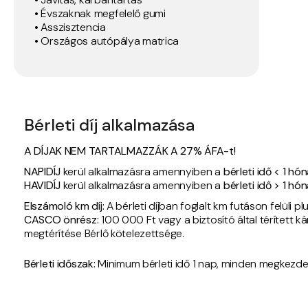
• Évszaknak megfelelő gumi
• Asszisztencia
• Országos autópálya matrica
Bérleti díj alkalmazása
A DÍJAK NEM TARTALMAZZÁK A 27% ÁFA-t!
NAPIDÍJ
kerül alkalmazásra amennyiben a
bérleti idő < 1 hó
HAVIDÍJ
kerül alkalmazásra amennyiben a
bérleti idő > 1 hó
Elszámoló km díj:
A bérleti díjban foglalt km futáson felüli
​CASCO önrész:
100 000 Ft vagy a biztosító által térített ká
megtérítése Bérlő kötelezettsége.
Bérleti időszak:
Minimum bérleti idő 1 nap, minden megkezdett 