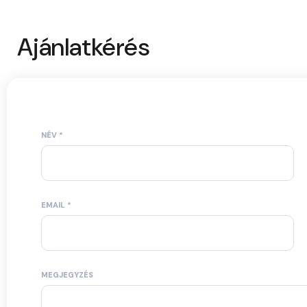
Ajánlatkérés
NÉV
*
EMAIL
*
MEGJEGYZÉS