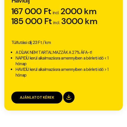
Havidíj
167 000 Ft
2000 km
incl.
185 000 Ft
3000 km
incl.
Túlfutási díj 23 Ft / km
A DÍJAK NEM TARTALMAZZÁK A 27% ÁFA-t!
NAPIDÍJ kerül alkalmazásra amennyiben a bérleti idő < 1
hónap
HAVIDÍJ kerül alkalmazásra amennyiben a bérleti idő > 1
hónap
AJÁNLATOT KÉREK