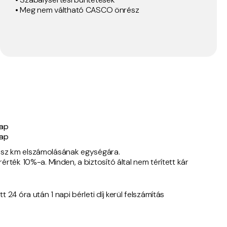
• Meg nem váltható CASCO önrész
nap
nap
 plusz km elszámolásának egységára.
rérték 10%-a. Minden, a biztosító által nem térített kár
24 óra után 1 napi bérleti díj kerül felszámítás