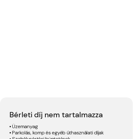
Bérleti díj nem tartalmazza
• Üzemanyag
• Parkolás, komp és egyéb úthasználati díjak
• Szabálysértési büntetések