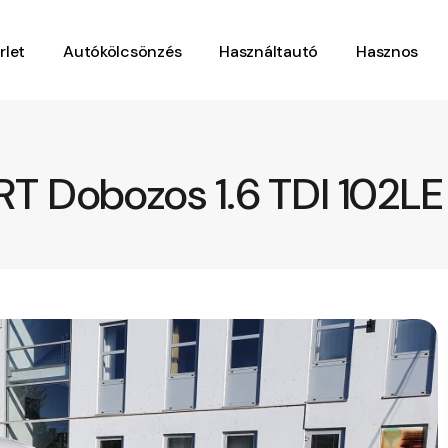
rlet
Autókölcsönzés
Használtautó
Hasznos
RT Dobozos 1.6 TDI 102LE