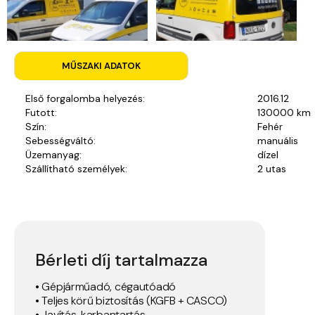
MŰSZAKI ADATOK
Első forgalomba helyezés:
2016.12
Futott:
130000 km
Szín:
Fehér
Sebességváltó:
manuális
Üzemanyag:
dízel
Szállítható személyek:
2 utas
Bérleti díj tartalmazza
• Gépjárműadó, cégautóadó
• Teljes körű biztosítás (KGFB + CASCO)
• Javítás, karbantartás