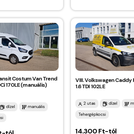
Transit Costum Van Trend
VIII. Volkswagen Caddy
DCi 170LE (manuális)
1.6 TDI 102LE
2 utas
dízel
m
dízel
manuális
Tehergépkocsi
si
14.300 Ft-tól
t-tól