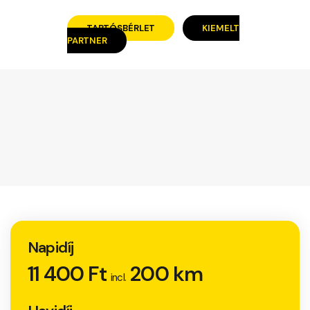
TARTÓSBÉRLET
KIEMELT
PARTNER
Napidíj
11 400 Ft
200 km
incl.