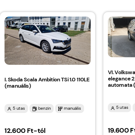
VI. Volksw
elegance 2
I. Skoda Scala Ambition TSi 1.0 110LE
automata 
(manuális)
5 utas
5 utas
benzin
manuális
19.600 F
12.600 Ft-tól