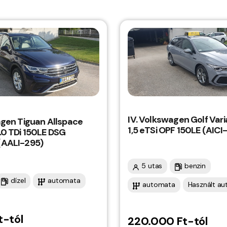
IV. Volkswagen Golf Vari
agen Tiguan Allspace
1,5 eTSi OPF 150LE (AICI
.0 TDi 150LE DSG
(AALI-295)
5 utas
benzin
dízel
automata
automata
Használt au
t-tól
220.000 Ft-tól