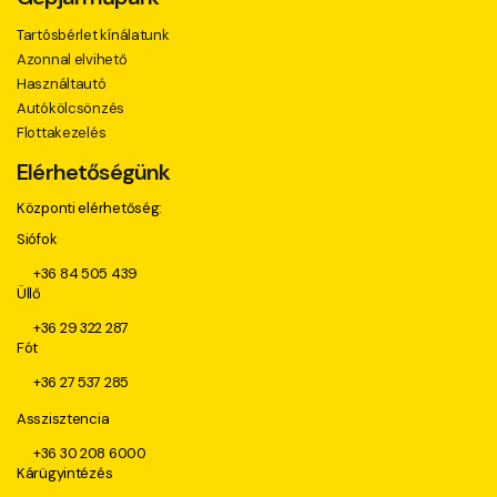
Tartósbérlet kínálatunk
Azonnal elvihető
Használtautó
Autókölcsönzés
Flottakezelés
Elérhetőségünk
Központi elérhetőség:
Siófok
+36 84 505 439
Üllő
+36 29 322 287
Fót
+36 27 537 285
Asszisztencia
+36 30 208 6000
Kárügyintézés