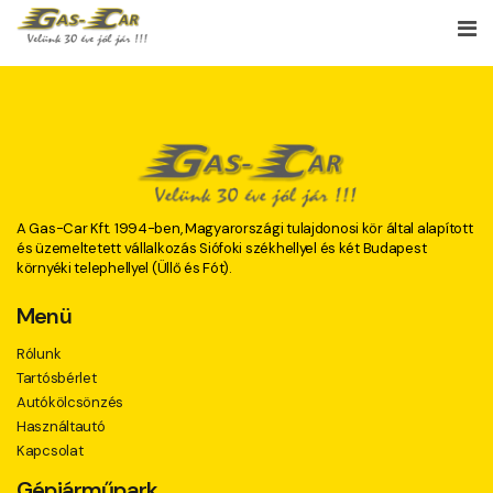
A Gas-Car Kft. 1994-ben, Magyarországi tulajdonosi kör által alapított
és üzemeltetett vállalkozás Siófoki székhellyel és két Budapest
környéki telephellyel (Üllő és Fót).
Menü
Rólunk
Tartósbérlet
Autókölcsönzés
Használtautó
Kapcsolat
Gépjárműpark