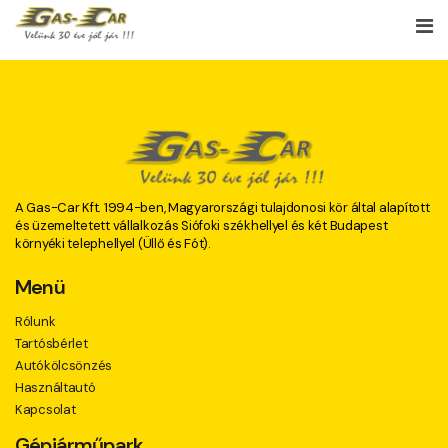
A Gas-Car Kft. 1994-ben, Magyarországi tulajdonosi kör által alapított
és üzemeltetett vállalkozás Siófoki székhellyel és két Budapest
környéki telephellyel (Üllő és Fót).
Menü
Rólunk
Tartósbérlet
Autókölcsönzés
Használtautó
Kapcsolat
Gépjárműpark