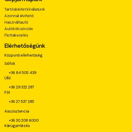
Tartósbérlet kínálatunk
Azonnal elvihető
Használtautó
Autókölcsönzés
Flottakezelés
Elérhetőségünk
Központi elérhetőség:
Siófok
+36 84 505 439
Üllő
+36 29 322 287
Fót
+36 27 537 285
Asszisztencia
+36 30 208 6000
Kárügyintézés