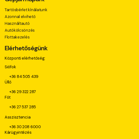
Tartósbérlet kínálatunk
Azonnal elvihető
Használtautó
Autókölcsönzés
Flottakezelés
Elérhetőségünk
Központi elérhetőség:
Siófok
+36 84 505 439
Üllő
+36 29 322 287
Fót
+36 27 537 285
Asszisztencia
+36 30 208 6000
Kárügyintézés