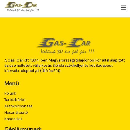
A Gas-Car Kft. 1994-ben, Magyarországi tulajdonosi kör által alapított
és üzemeltetett vállalkozás Siófoki székhellyel és két Budapest
környéki telephellyel (Üllő és Fót).
Menü
Rólunk
Tartósbérlet
Autókölcsönzés
Használtautó
Kapcsolat
Gépjárműpark