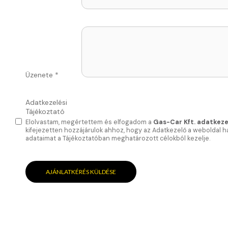
Üzenete
*
Adatkezelési
Tájékoztató
Elolvastam, megértettem és elfogadom a
Gas-Car Kft. adatkeze
kifejezetten hozzájárulok ahhoz, hogy az Adatkezelő a weboldal 
adataimat a Tájékoztatóban meghatározott célokból kezelje.
AJÁNLATKÉRÉS KÜLDÉSE