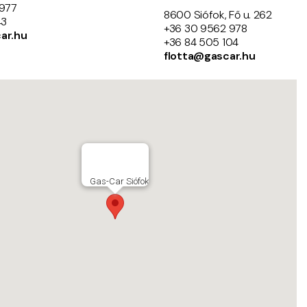
 977
8600 Siófok, Fő u. 262
43
+36 30 9562 978
ar.hu
+36 84 505 104
flotta@gascar.hu
Gas-Car Siófok