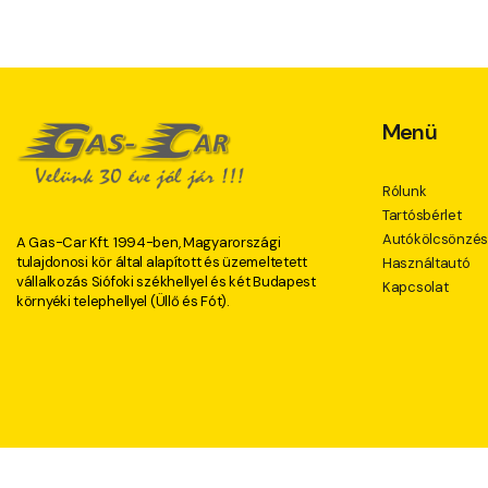
Menü
Rólunk
Tartósbérlet
Autókölcsönzé
A Gas-Car Kft. 1994-ben, Magyarországi
tulajdonosi kör által alapított és üzemeltetett
Használtautó
vállalkozás Siófoki székhellyel és két Budapest
Kapcsolat
környéki telephellyel (Üllő és Fót).