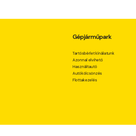
Gépjárműpark
Tartósbérlet kínálatunk
Azonnal elvihető
s
Használtautó
Autókölcsönzés
Flottakezelés