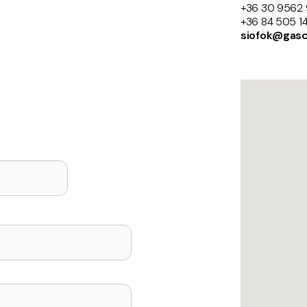
+36 30 9562
+36 84 505 1
siofok@gasc