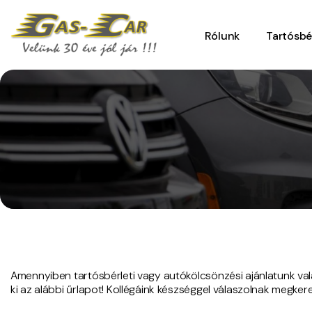
Rólunk
Tartósbé
Kapcsolat
Amennyiben tartósbérleti vagy autókölcsönzési ajánlatunk valam
ki az alábbi űrlapot! Kollégáink készséggel válaszolnak megker