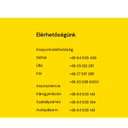
Elérhetőségünk
Központi elérhetőség:
Siófok
+36 84 505 439
Üllő
+36 29 322 287
Fót
+36 27 537 285
+36 30 208 6000
Asszisztencia
Kárügyintézés
+36 84 505 143
Szabálysértés
+36 84 505 194
Autópálya m.:
+36 84 505 143
Központi email címünk:
info@gascar.hu