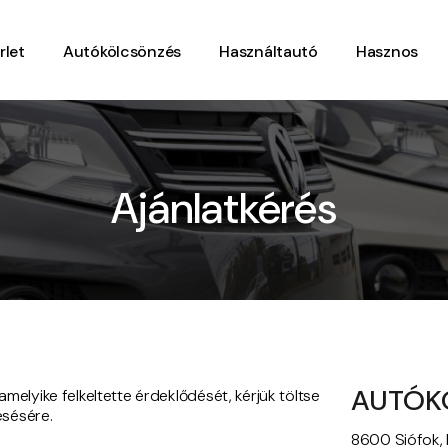
rlet
Autókölcsönzés
Használtautó
Hasznos
Ajánlatkérés
AUTÓK
elyike felkeltette érdeklődését, kérjük töltse
esésére.
8600 Siófok, 