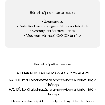
Bérleti díj nem tartalmazza
• Üzemanyag
• Parkolás, komp és egyéb úthasználati díjak
• Szabálysértési büntetések
• Meg nem váltható CASCO önrész
Bérleti díj alkalmazása
A DÍJAK NEM TARTALMAZZÁK A 27% ÁFA-t!
NAPIDÍJ
kerül alkalmazásra amennyiben a
bérleti idő <
1 hónap
HAVIDÍJ
kerül alkalmazásra amennyiben a
bérleti idő >
1 hónap
Elszámoló km díj:
A bérleti díjban foglalt km futáson