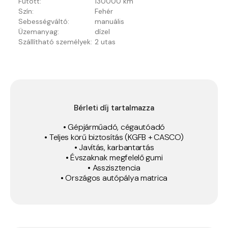
Futott:
130000 km
Szín:
Fehér
Sebességváltó:
manuális
Üzemanyag:
dízel
Szállítható személyek:
2 utas
Bérleti díj tartalmazza
• Gépjárműadó, cégautóadó
• Teljes körű biztosítás (KGFB + CASCO)
• Javítás, karbantartás
• Évszaknak megfelelő gumi
• Asszisztencia
• Országos autópálya matrica