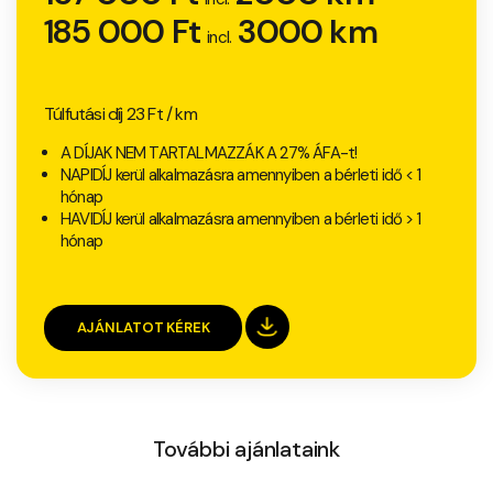
185 000 Ft
3000 km
incl.
Túlfutási díj 23 Ft / km
A DÍJAK NEM TARTALMAZZÁK A 27% ÁFA-t!
NAPIDÍJ kerül alkalmazásra amennyiben a bérleti idő < 1
hónap
HAVIDÍJ kerül alkalmazásra amennyiben a bérleti idő > 1
hónap
AJÁNLATOT KÉREK
További ajánlataink