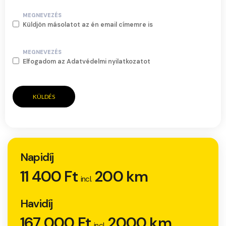
MEGNEVEZÉS
Küldjön másolatot az én email címemre is
MEGNEVEZÉS
Elfogadom az Adatvédelmi nyilatkozatot
KÜLDÉS
Napidíj
11 400 Ft
200 km
incl.
Havidíj
167 000 Ft
2000 km
incl.