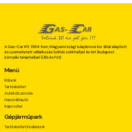
A Gas-Car Kft. 1994-ben, Magyarországi tulajdonosi kör által alapított
és üzemeltetett vállalkozás Siófoki székhellyel és két Budapest
környéki telephellyel (Üllő és Fót).
Menü
Rólunk
Tartósbérlet
Autókölcsönzés
Használtautó
Kapcsolat
Gépjárműpark
Tartósbérlet kínálatunk