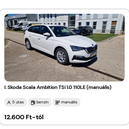
I. Skoda Scala Ambition TSi 1.0 110LE (manuális)
5 utas
benzin
manuális
12.600 Ft-tól