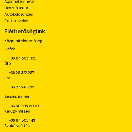
Azonnal elvihető
Használtautó
Autókölcsönzés
Flottakezelés
Elérhetőségünk
Központi elérhetőség:
Siófok
+36 84 505 439
Üllő
+36 29 322 287
Fót
+36 27 537 285
Asszisztencia
+36 30 208 6000
Kárügyintézés
+36 84 505 143
Szabálysértés