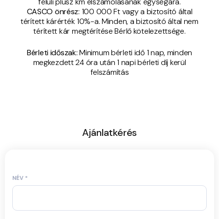
felüli plusz km elszámolásának egységára.
​CASCO önrész:
100 000 Ft vagy a biztosító által
térített kárérték 10%-a. Minden, a biztosító által nem
térített kár megtérítése Bérlő kötelezettsége.
Bérleti időszak:
Minimum bérleti idő 1 nap, minden
megkezdett 24 óra után 1 napi bérleti díj kerül
felszámítás
Ajánlatkérés
NÉV
*