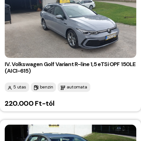
IV. Volkswagen Golf Variant R-line 1,5 eTSi OPF 150LE
(AICI-615)
5 utas
benzin
automata
220.000 Ft-tól