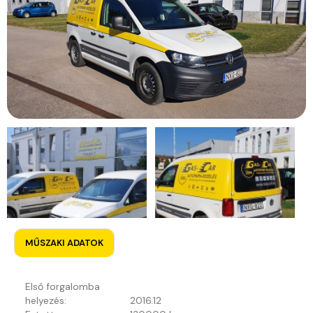
MŰSZAKI ADATOK
Első forgalomba
helyezés:
2016.12