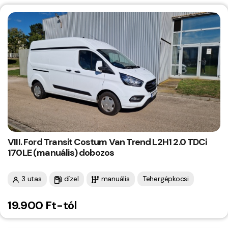
VIII. Ford Transit Costum Van Trend L2H1 2.0 TDCi
170LE (manuális) dobozos
3 utas
dízel
manuális
Tehergépkocsi
19.900 Ft-tól